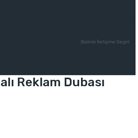
0 (212) 255 45 68
Bizimle İletişime Geçin!
halı Reklam Dubası
m