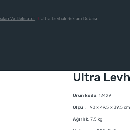
ları Ve Delinatör
Ultra Levhalı Reklam Dubası
Ultra Lev
Ürün kodu
: 12429
Ölçü
: 90 x 49,5 x 39,5 c
Ağırlık
: 7,5 kg