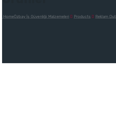
Home
Özbay İş Güvenliği Malzemeleri
Products
Reklam Duba