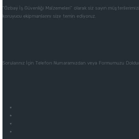
"Özbay İş Güvenliği Malzemeleri" olarak siz sayın müşterilerimizin 
koruyucu ekipmanlarını size temin ediyoruz.
Destek ve Yardım
0 (212) 255 45 68
Sorularınız İçin Telefon Numaramızdan veya Formumuzu Doldura
BIZE ULAŞIN
Hızlı Erişim
Anasayfa
Kurumsal
Ürünler
Markalar