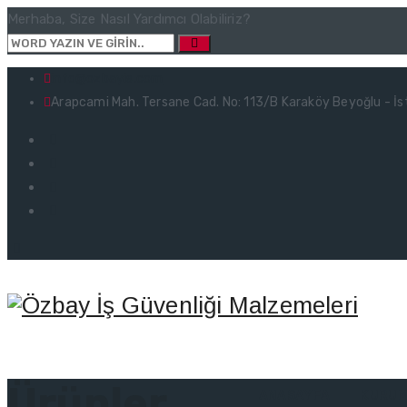
Merhaba, Size Nasıl Yardımcı Olabiliriz?
info@ozbayis.com
Arapcami Mah. Tersane Cad. No: 113/B Karaköy Beyoğlu - İs
Ürünler
ANASAYFA
KURUM